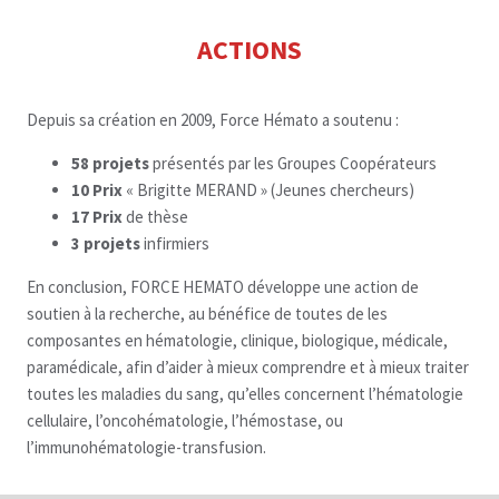
ACTIONS
Depuis sa création en 2009, Force Hémato a soutenu :
58 projets
présentés par les Groupes Coopérateurs
10 Prix
« Brigitte MERAND » (Jeunes chercheurs)
17 Prix
de thèse
3 projets
infirmiers
Mentions légales
Contact
En conclusion, FORCE HEMATO développe une action de
soutien à la recherche, au bénéfice de toutes de les
composantes en hématologie, clinique, biologique, médicale,
paramédicale, afin d’aider à mieux comprendre et à mieux traiter
toutes les maladies du sang, qu’elles concernent l’hématologie
cellulaire, l’oncohématologie, l’hémostase, ou
© Copyright 2019 | All Rights Reserved
l’immunohématologie-transfusion.
Facebook
Twitter
Youtube
Linkedin